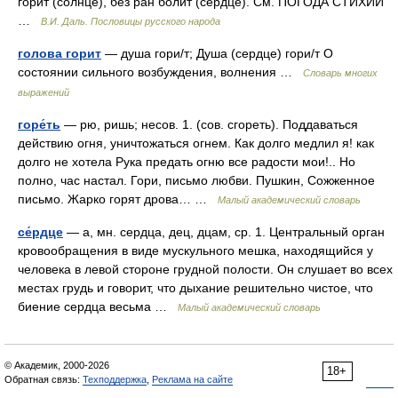
горит (солнце), без ран болит (сердце). См. ПОГОДА СТИХИИ
…
В.И. Даль. Пословицы русского народа
голова горит
— душа гори/т; Душа (сердце) гори/т О
состоянии сильного возбуждения, волнения …
Словарь многих
выражений
горе́ть
— рю, ришь; несов. 1. (сов. сгореть). Поддаваться
действию огня, уничтожаться огнем. Как долго медлил я! как
долго не хотела Рука предать огню все радости мои!.. Но
полно, час настал. Гори, письмо любви. Пушкин, Сожженное
письмо. Жарко горят дрова… …
Малый академический словарь
се́рдце
— а, мн. сердца, дец, дцам, ср. 1. Центральный орган
кровообращения в виде мускульного мешка, находящийся у
человека в левой стороне грудной полости. Он слушает во всех
местах грудь и говорит, что дыхание решительно чистое, что
биение сердца весьма …
Малый академический словарь
© Академик, 2000-2026
18+
Обратная связь:
Техподдержка
,
Реклама на сайте