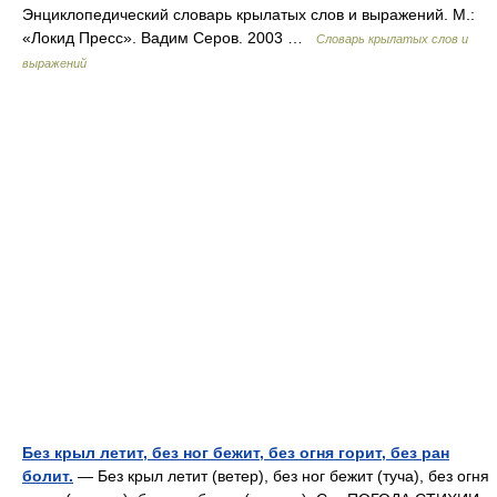
Энциклопедический словарь крылатых слов и выражений. М.:
«Локид Пресс». Вадим Серов. 2003 …
Словарь крылатых слов и
выражений
Без крыл летит, без ног бежит, без огня горит, без ран
болит.
— Без крыл летит (ветер), без ног бежит (туча), без огня