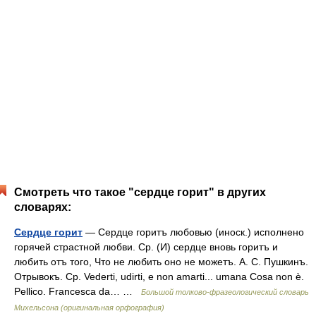
Смотреть что такое "сердце горит" в других
словарях:
Сердце горит
— Сердце горитъ любовью (иноск.) исполнено
горячей страстной любви. Ср. (И) сердце вновь горитъ и
любить отъ того, Что не любить оно не можетъ. А. С. Пушкинъ.
Отрывокъ. Ср. Vederti, udirti, e non amarti... umana Cosa non è.
Pellico. Francesca da… …
Большой толково-фразеологический словарь
Михельсона (оригинальная орфография)