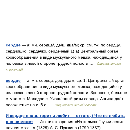
сердце
— а; мн. сердца/, де/ц, дца/м; ср. см. тж. по сердцу,
сердчишко, сердечко, сердечный 1) а) Центральный орган
кровообращения в виде мускульного мешка, находящийся у
человека в левой стороне грудной полости …
Словарь многих
выражений
сердце
— а; мн. сердца, дец, дцам; ср. 1. Центральный орган
кровообращения в виде мускульного мешка, находящийся у
человека в левой стороне грудной полости. Здоровое, больное
с. у кого л. Молодое с. Учащённый ритм сердца. Ангина даёт
осложнение на с. В с …
Энциклопедический словарь
И сердце вновь горит и любит — оттого, / Что не любить
оно не может
— Из стихотворения «На холмах Грузии лежит
ночная мгла...» (1829) А. С. Пушкина (1799 1837).