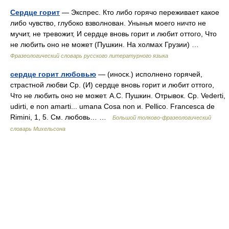
Сердце горит
— Экспрес. Кто либо горячо переживает какое
либо чувство, глубоко взволнован. Унынья моего ничто не
мучит, не тревожит, И сердце вновь горит и любит оттого, Что
не любить оно не может (Пушкин. На холмах Грузии) …
Фразеологический словарь русского литературного языка
сердце горит любовью
— (иноск.) исполнено горячей,
страстной любви Ср. (И) сердце вновь горит и любит оттого,
Что не любить оно не может. А.С. Пушкин. Отрывок. Ср. Vederti,
udirti, e non amarti... umana Cosa non и. Pellico. Francesca de
Rimini, 1, 5. См. любовь… …
Большой толково-фразеологический
словарь Михельсона